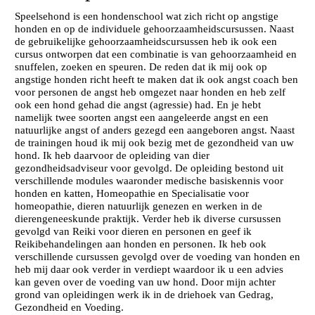
Speelsehond is een hondenschool wat zich richt op angstige
honden en op de individuele gehoorzaamheidscursussen. Naast
de gebruikelijke gehoorzaamheidscursussen heb ik ook een
cursus ontworpen dat een combinatie is van gehoorzaamheid en
snuffelen, zoeken en speuren. De reden dat ik mij ook op
angstige honden richt heeft te maken dat ik ook angst coach ben
voor personen de angst heb omgezet naar honden en heb zelf
ook een hond gehad die angst (agressie) had. En je hebt
namelijk twee soorten angst een aangeleerde angst en een
natuurlijke angst of anders gezegd een aangeboren angst. Naast
de trainingen houd ik mij ook bezig met de gezondheid van uw
hond. Ik heb daarvoor de opleiding van dier
gezondheidsadviseur voor gevolgd. De opleiding bestond uit
verschillende modules waaronder medische basiskennis voor
honden en katten, Homeopathie en Specialisatie voor
homeopathie, dieren natuurlijk genezen en werken in de
dierengeneeskunde praktijk. Verder heb ik diverse cursussen
gevolgd van Reiki voor dieren en personen en geef ik
Reikibehandelingen aan honden en personen. Ik heb ook
verschillende cursussen gevolgd over de voeding van honden en
heb mij daar ook verder in verdiept waardoor ik u een advies
kan geven over de voeding van uw hond. Door mijn achter
grond van opleidingen werk ik in de driehoek van Gedrag,
Gezondheid en Voeding.