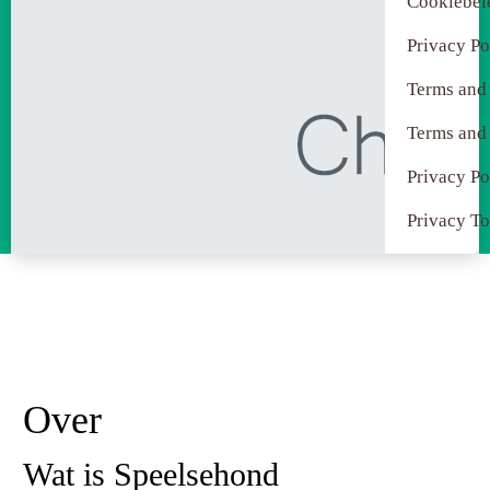
Cookiebel
Privacy Po
Terms and
Terms and
Privacy Po
Privacy To
Over
Wat is Speelsehond