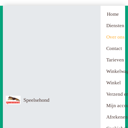
Home
Diensten
Over ons
Contact
Tarieven
Winkelwa
Winkel
Verzend en
Speelsehond
Mijn acco
Afrekenen