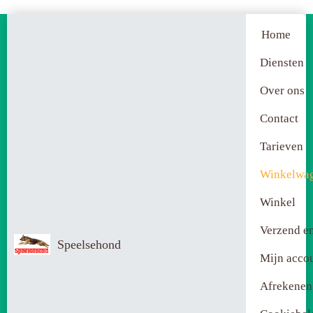
Home
Diensten
Over ons
Contact
Tarieven
Winkelwa
Winkel
Verzend en
Speelsehond
Mijn acco
Afrekenen