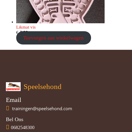
Likmat vis
€
7,55
Toevoegen aan winkelwagen
Speelsehond
Email
trainingen@speelsehond.com
Bel Ons
0682548300