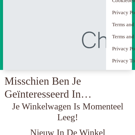
Cookiebel
Privacy Po
Terms and
Terms and
Privacy Po
Privacy To
Misschien Ben Je
Geïnteresseerd In…
Je Winkelwagen Is Momenteel
Leeg!
Nieuw In De Winkel