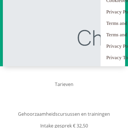
Cookiebel
Privacy Po
Terms and
Terms and
Privacy Po
Privacy To
Tarieven
Gehoorzaamheidscursussen en trainingen
Intake gesprek € 32,50