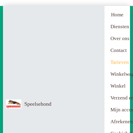
Home
Diensten
Over ons
Contact
Tarieven
Winkelwa
Winkel
Verzend en
Speelsehond
Mijn acco
Afrekenen