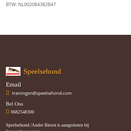
BTW: NL002084382B47
Speelsehond
Email
trainingen@speelsehond.com
Bel Ons
0682548300
Speelsehond /Andre Biesot is aangesloten bij