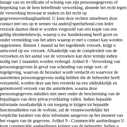
inzage van en rectificatie of wissing van zijn persoonsgegevens of
beperking van de hem betreffende verwerking, alsmede het recht tegen
de verwerking bezwaar te maken en het recht op
gegevensoverdraagbaarheid. U kunt deze rechten uitoefenen door
contact met ons op te nemen via andre@speelsehond.com Ieder
verzoek daartoe dient te worden vergezeld van een kopie van een
geldig identiteitsbewijs, waarop u uw handtekening heeft gezet en
onder vermelding van het adres waarop er met u contact kan worden
opgenomen. Binnen 1 maand na het ingediende verzoek, krijgt u
antwoord op uw verzoek. Afhankelijk van de complexiteit van de
verzoeken en het aantal van de verzoeken kan deze termijn indien
nodig met 2 maanden worden verlengd. Artikel 8 - Verwerking van
persoonsgegevens In geval van schending van enige wet- of
regelgeving, waarvan de bezoeker wordt verdacht en waarvoor de
autoriteiten persoonsgegevens nodig hebben die de beheerder heeft
verzameld, worden deze aan hen verstrekt na een uitdrukkelijk en
gemotiveerd verzoek van die autoriteiten, waarna deze
persoonsgegevens mitsdien niet meer onder de bescherming van de
bepalingen van deze privacyverklaring vallen. Indien bepaalde
informatie noodzakelijk is om toegang te krijgen tot bepaalde
functionaliteiten van de website, zal de verantwoordelijke het
verplichte karakter van deze informatie aangeven op het moment van
het vragen van de gegevens. Artikel 9 - Commerciële aanbiedingen U
kunt commerciële aanbiedingen krijgen van de beheerder. Indien u