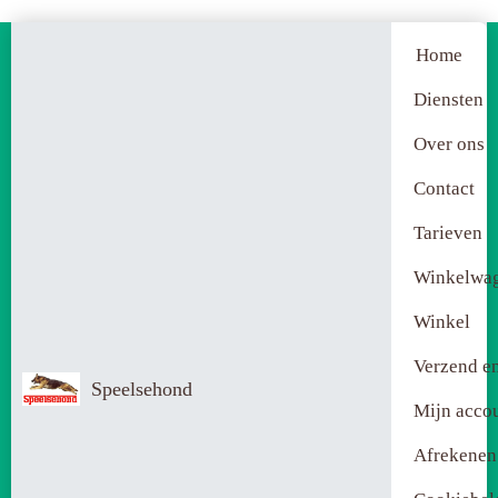
Home
Diensten
Over ons
Contact
Tarieven
Winkelwa
Winkel
Verzend en
Speelsehond
Mijn acco
Afrekenen