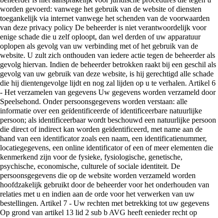
worden gevoerd: vanwege het gebruik van de website of diensten
toegankelijk via internet vanwege het schenden van de voorwaarden
van deze privacy policy De beheerder is niet verantwoordelijk voor
enige schade die u zelf oploopt, dan wel derden of uw apparatuur
oplopen als gevolg van uw verbinding met of het gebruik van de
website. U zult zich onthouden van iedere actie tegen de beheerder als
gevolg hiervan. Indien de beheerder betrokken raakt bij een geschil als
gevolg van uw gebruik van deze website, is hij gerechtigd alle schade
die hij dientengevolge lijdt en nog zal lijden op u te verhalen. Artikel 6
- Het verzamelen van gegevens Uw gegevens worden verzameld door
Speelsehond. Onder persoonsgegevens worden verstaan: alle
informatie over een geïdentificeerde of identificeerbare natuurlijke
persoon; als identificeerbaar wordt beschouwd een natuurlijke persoon
die direct of indirect kan worden geïdentificeerd, met name aan de
hand van een identificator zoals een naam, een identificatienummer,
locatiegegevens, een online identificator of een of meer elementen die
kenmerkend zijn voor de fysieke, fysiologische, genetische,
psychische, economische, culturele of sociale identiteit. De
persoonsgegevens die op de website worden verzameld worden
hoofdzakelijk gebruikt door de beheerder voor het onderhouden van
relaties met u en indien aan de orde voor het verwerken van uw
bestellingen. Artikel 7 - Uw rechten met betrekking tot uw gegevens
Op grond van artikel 13 lid 2 sub b AVG heeft eenieder recht op