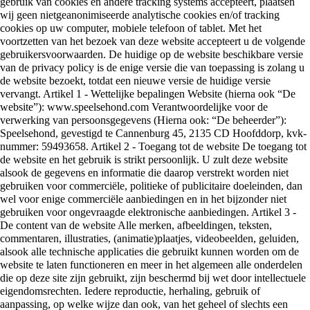
gebruik van cookies en andere tracking systems accepteert, plaatsen
wij geen nietgeanonimiseerde analytische cookies en/of tracking
cookies op uw computer, mobiele telefoon of tablet. Met het
voortzetten van het bezoek van deze website accepteert u de volgende
gebruikersvoorwaarden. De huidige op de website beschikbare versie
van de privacy policy is de enige versie die van toepassing is zolang u
de website bezoekt, totdat een nieuwe versie de huidige versie
vervangt. Artikel 1 - Wettelijke bepalingen Website (hierna ook “De
website”): www.speelsehond.com Verantwoordelijke voor de
verwerking van persoonsgegevens (Hierna ook: “De beheerder”):
Speelsehond, gevestigd te Cannenburg 45, 2135 CD Hoofddorp, kvk-
nummer: 59493658. Artikel 2 - Toegang tot de website De toegang tot
de website en het gebruik is strikt persoonlijk. U zult deze website
alsook de gegevens en informatie die daarop verstrekt worden niet
gebruiken voor commerciële, politieke of publicitaire doeleinden, dan
wel voor enige commerciële aanbiedingen en in het bijzonder niet
gebruiken voor ongevraagde elektronische aanbiedingen. Artikel 3 -
De content van de website Alle merken, afbeeldingen, teksten,
commentaren, illustraties, (animatie)plaatjes, videobeelden, geluiden,
alsook alle technische applicaties die gebruikt kunnen worden om de
website te laten functioneren en meer in het algemeen alle onderdelen
die op deze site zijn gebruikt, zijn beschermd bij wet door intellectuele
eigendomsrechten. Iedere reproductie, herhaling, gebruik of
aanpassing, op welke wijze dan ook, van het geheel of slechts een