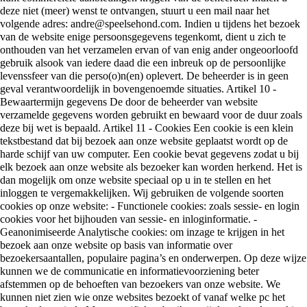
deze niet (meer) wenst te ontvangen, stuurt u een mail naar het
volgende adres: andre@speelsehond.com. Indien u tijdens het bezoek
van de website enige persoonsgegevens tegenkomt, dient u zich te
onthouden van het verzamelen ervan of van enig ander ongeoorloofd
gebruik alsook van iedere daad die een inbreuk op de persoonlijke
levenssfeer van die perso(o)n(en) oplevert. De beheerder is in geen
geval verantwoordelijk in bovengenoemde situaties. Artikel 10 -
Bewaartermijn gegevens De door de beheerder van website
verzamelde gegevens worden gebruikt en bewaard voor de duur zoals
deze bij wet is bepaald. Artikel 11 - Cookies Een cookie is een klein
tekstbestand dat bij bezoek aan onze website geplaatst wordt op de
harde schijf van uw computer. Een cookie bevat gegevens zodat u bij
elk bezoek aan onze website als bezoeker kan worden herkend. Het is
dan mogelijk om onze website speciaal op u in te stellen en het
inloggen te vergemakkelijken. Wij gebruiken de volgende soorten
cookies op onze website: - Functionele cookies: zoals sessie- en login
cookies voor het bijhouden van sessie- en inloginformatie. -
Geanonimiseerde Analytische cookies: om inzage te krijgen in het
bezoek aan onze website op basis van informatie over
bezoekersaantallen, populaire pagina’s en onderwerpen. Op deze wijze
kunnen we de communicatie en informatievoorziening beter
afstemmen op de behoeften van bezoekers van onze website. We
kunnen niet zien wie onze websites bezoekt of vanaf welke pc het