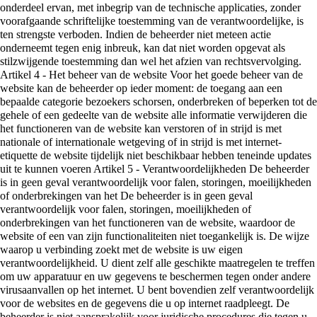
onderdeel ervan, met inbegrip van de technische applicaties, zonder
voorafgaande schriftelijke toestemming van de verantwoordelijke, is
ten strengste verboden. Indien de beheerder niet meteen actie
onderneemt tegen enig inbreuk, kan dat niet worden opgevat als
stilzwijgende toestemming dan wel het afzien van rechtsvervolging.
Artikel 4 - Het beheer van de website Voor het goede beheer van de
website kan de beheerder op ieder moment: de toegang aan een
bepaalde categorie bezoekers schorsen, onderbreken of beperken tot de
gehele of een gedeelte van de website alle informatie verwijderen die
het functioneren van de website kan verstoren of in strijd is met
nationale of internationale wetgeving of in strijd is met internet-
etiquette de website tijdelijk niet beschikbaar hebben teneinde updates
uit te kunnen voeren Artikel 5 - Verantwoordelijkheden De beheerder
is in geen geval verantwoordelijk voor falen, storingen, moeilijkheden
of onderbrekingen van het De beheerder is in geen geval
verantwoordelijk voor falen, storingen, moeilijkheden of
onderbrekingen van het functioneren van de website, waardoor de
website of een van zijn functionaliteiten niet toegankelijk is. De wijze
waarop u verbinding zoekt met de website is uw eigen
verantwoordelijkheid. U dient zelf alle geschikte maatregelen te treffen
om uw apparatuur en uw gegevens te beschermen tegen onder andere
virusaanvallen op het internet. U bent bovendien zelf verantwoordelijk
voor de websites en de gegevens die u op internet raadpleegt. De
beheerder is niet aansprakelijk voor juridische procedures die tegen u