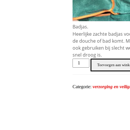
Badjas.
Heerlijke zachte badjas vo
de douche of bad komt. Ma
ook gebruiken bij slecht 
snel droog is.
Badjas
Toevoegen aan win
maat
L
aantal
Categorie:
verzorging en veili