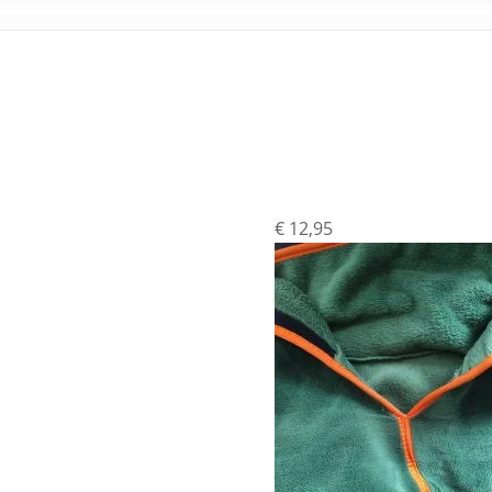
Badjas 
€
12,95