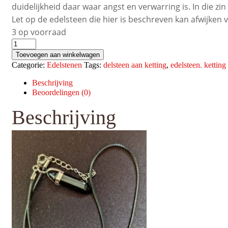
duidelijkheid daar waar angst en verwarring is. In die z
Let op de edelsteen die hier is beschreven kan afwijken 
3 op voorraad
Edelsteen
met
Toevoegen aan winkelwagen
ketting
Categorie:
Edelstenen
Tags:
delsteen aan ketting
,
edelsteen. ketting
Amethist
aantal
Beschrijving
Beoordelingen (0)
Beschrijving