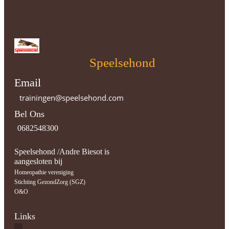
Speelsehond
Email
trainingen@speelsehond.com
Bel Ons
0682548300
Speelsehond /Andre Biesot is
aangesloten bij
Homeopathie vereniging
Stichting GezondZorg (SGZ)
O&O
Links