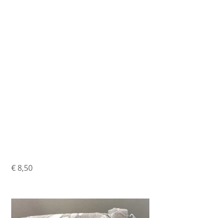
Heuptasje Met
Waterfles Vak Grijs
€
8,50