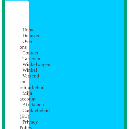
Home
Diensten
Over
ons
Contact
Tarieven
Winkelwagen
Winkel
Verzend
en
retourbeleid
Mijn
account
Afrekenen
Cookiebeleid
(EU)
Privacy
Policy