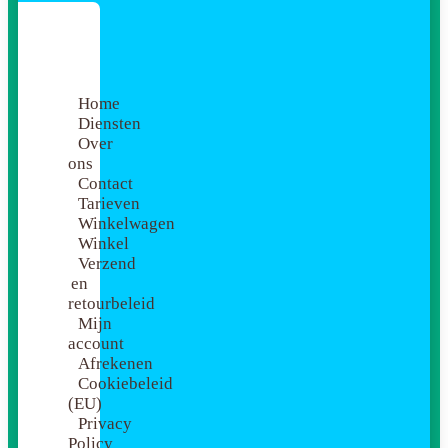
Home
Diensten
Over
ons
Contact
Tarieven
Winkelwagen
Winkel
Verzend
en
retourbeleid
Mijn
account
Afrekenen
Cookiebeleid
(EU)
Privacy
Policy