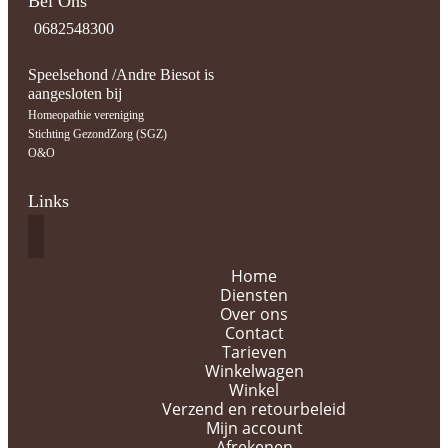
Bel Ons
0682548300
Speelsehond /Andre Biesot is
aangesloten bij
Homeopathie vereniging
Stichting GezondZorg (SGZ)
O&O
Links
Home
Diensten
Over ons
Contact
Tarieven
Winkelwagen
Winkel
Verzend en retourbeleid
Mijn account
Afrekenen