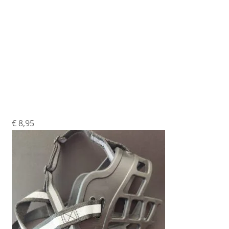
Muilkorf Flex Rubber
Maat Xl
€
8,95