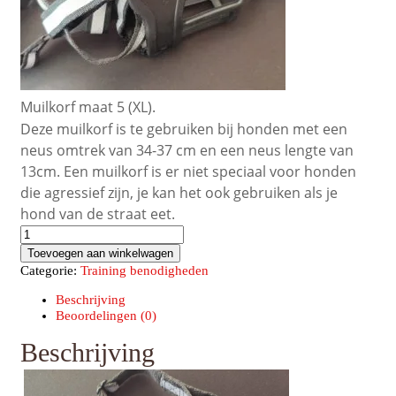
Muilkorf maat 5 (XL).
Deze muilkorf is te gebruiken bij honden met een
neus omtrek van 34-37 cm en een neus lengte van
13cm. Een muilkorf is er niet speciaal voor honden
die agressief zijn, je kan het ook gebruiken als je
hond van de straat eet.
Muilkorf
flex
Toevoegen aan winkelwagen
rubber
Categorie:
Training benodigheden
maat
xl
Beschrijving
aantal
Beoordelingen (0)
Beschrijving