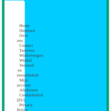
Home
Diensten
Over
ons
Contact
Tarieven
Winkelwagen
Winkel
Verzend
en
retourbeleid
Mijn
account
Afrekenen
Cookiebeleid
(EU)
Privacy
Policy