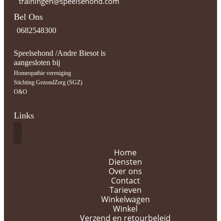
trainingen@speelsehond.com
Bel Ons
0682548300
Speelsehond /Andre Biesot is
aangesloten bij
Homeopathie vereniging
Stichting GezondZorg (SGZ)
O&O
Links
Home
Diensten
Over ons
Contact
Tarieven
Winkelwagen
Winkel
Verzend en retourbeleid