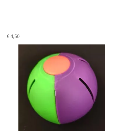
Ufo Bal
€
4,50