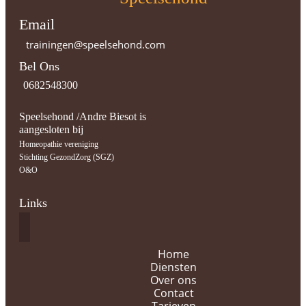
Email
trainingen@speelsehond.com
Bel Ons
0682548300
Speelsehond /Andre Biesot is
aangesloten bij
Homeopathie vereniging
Stichting GezondZorg (SGZ)
O&O
Links
Home
Diensten
Over ons
Contact