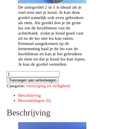
De autogordel 2 in 1 is ideaal als je
veel reist met je hond. Je kan deze
gordel namelijk ook even gebruiken
als riem. Als gordel doe je de grote
lus om de hoofdsteun van de
achterbank zodat je hond goed vast
zit en de lus niet los kan raken.
Eenmaal aangekomen op de
bestemming haal je de lus van de
hoofdsteun en kan je het gebruiken
als riem tot dat je hond los kan lopen.
Je kan de gordel verstellen.
Auto
gordel
Toevoegen aan winkelwagen
zwart
Categorie:
verzorging en veiligheid
2
in
Beschrijving
1
Beoordelingen (0)
aantal
Beschrijving