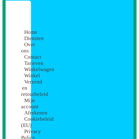
Home
Diensten
Over
ons
Contact
Tarieven
Winkelwagen
Winkel
Verzend
en
retourbeleid
Mijn
account
Afrekenen
Cookiebeleid
(EU)
Privacy
Policy