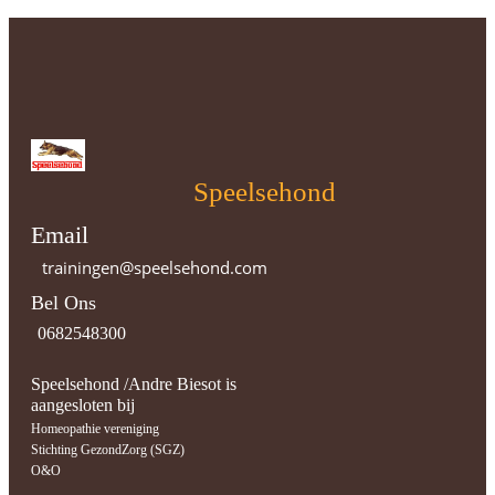
Speelsehond
Email
trainingen@speelsehond.com
Bel Ons
0682548300
Speelsehond /Andre Biesot is
aangesloten bij
Homeopathie vereniging
Stichting GezondZorg (SGZ)
O&O