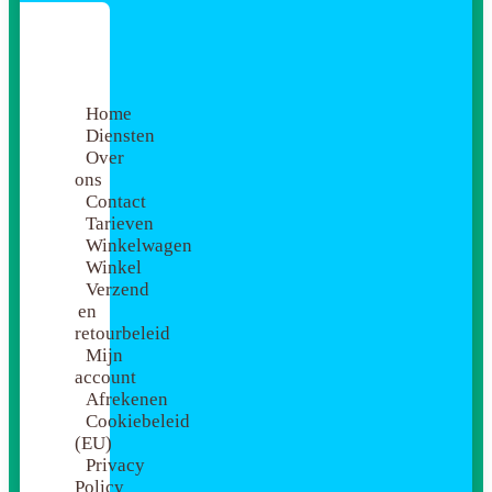
Home
Diensten
Over
ons
Contact
Tarieven
Winkelwagen
Winkel
Verzend
en
retourbeleid
Mijn
account
Afrekenen
Cookiebeleid
(EU)
Privacy
Policy