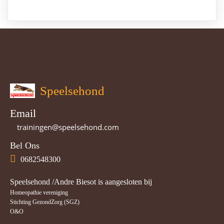
Speelsehond
Email
trainingen@speelsehond.com
Bel Ons
0682548300
Speelsehond /Andre Biesot is aangesloten bij
Homeopathie vereniging
Stichting GezondZorg (SGZ)
O&O