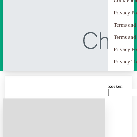
Cookiebel
Privacy Po
Terms and
Terms and
Privacy Po
Privacy To
Zoeken