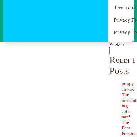
Terms and
Privacy Po
Privacy To
Zoeken
Recent
Posts
puppy
cursus
The
mislead
ing
cat’s
nap!
The
Best
Persona