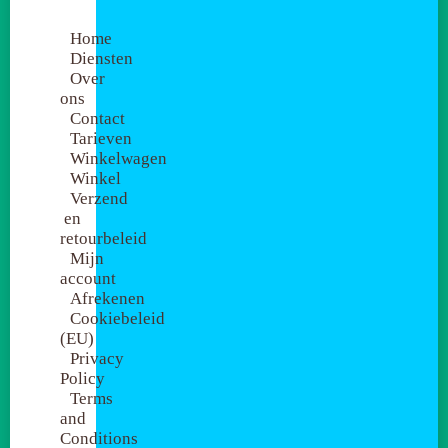
Home
Diensten
Over
ons
Contact
Tarieven
Winkelwagen
Winkel
Verzend
en
retourbeleid
Mijn
account
Afrekenen
Cookiebeleid
(EU)
Privacy
Policy
Terms
and
Conditions