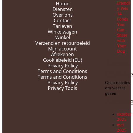
Home
Friendl
Diensten
y Pets
14
Over ons
Foods
Contact
You
Tarieven
Can
Winkelwagen
Share
Winkel
with
Verzend en retourbeleid
Your
Mijn account
Dog
Afrekenen
Cookiebeleid (EU)
Recent
Privacy Policy
Terms and Conditions
Comme
Terms and Conditions
Privacy Policy
Geen reacties
Privacy Tools
om weer te
geven.
Archiv
oktober
2025
mei
2025