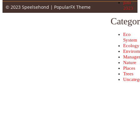
juni
© 2023 Speelsehond |
PopularFX Theme
2023
Categor
Eco
System
Ecology
Envirom
Manage
Nature
Places
Trees
Uncateg