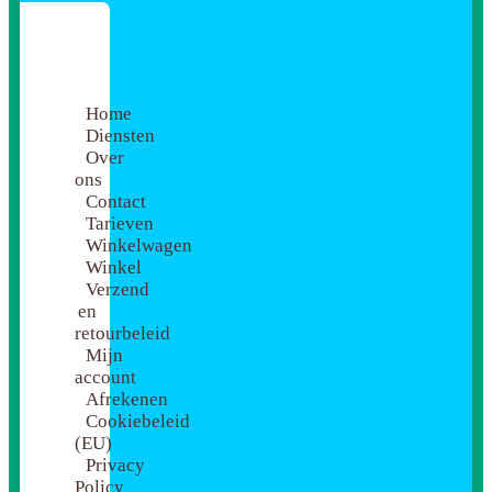
Home
Diensten
Over
ons
Contact
Tarieven
Winkelwagen
Winkel
Verzend
en
retourbeleid
Mijn
account
Afrekenen
Cookiebeleid
(EU)
Privacy
Policy