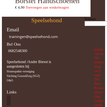
Borstel Handschoenen
€
4,90
Toevoegen aan winkelwagen
Speelsehond
Zoeken
Email
Recent
trainingen@speelsehond.com
Posts
Bel Ons
puppy
0682548300
cursus
The
Speelsehond /Andre Biesot is
mislea
aangesloten bij
ding
cat’s
Homeopathie vereniging
nap!
Stichting GezondZorg (SGZ)
The
O&O
Best
Person
Links
alized
Dog
Collars
Child