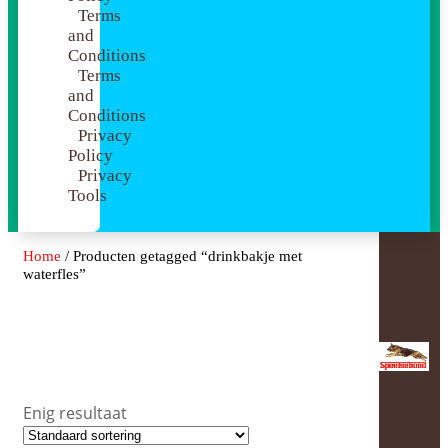
Terms
and
Conditions
Terms
and
Conditions
Privacy
Policy
Privacy
Tools
Home
/ Producten getagged “drinkbakje met
waterfles”
Drinkbakje Met
Waterfles
Enig resultaat