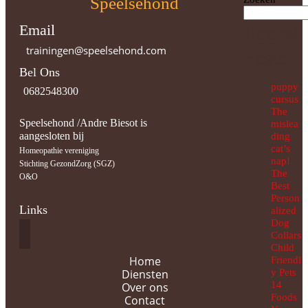
Speelsehond
Email
Recent
trainingen@speelsehond.com
Posts
Bel Ons
puppy
0682548300
cursus
The
Speelsehond /Andre Biesot is
mislea
aangesloten bij
ding
cat’s
Homeopathie vereniging
nap!
Stichting GezondZorg (SGZ)
The
O&O
Best
Person
Links
alized
Dog
Collars
Child
Home
Friendl
Diensten
y Pets
14
Over ons
Foods
Contact