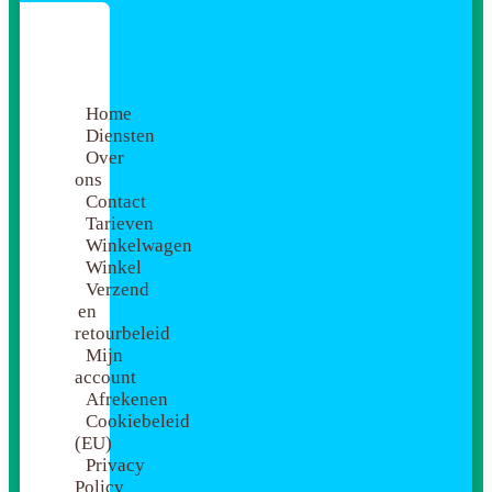
Home
Diensten
Over
ons
Contact
Tarieven
Winkelwagen
Winkel
Verzend
en
retourbeleid
Mijn
account
Afrekenen
Cookiebeleid
(EU)
Privacy
Policy