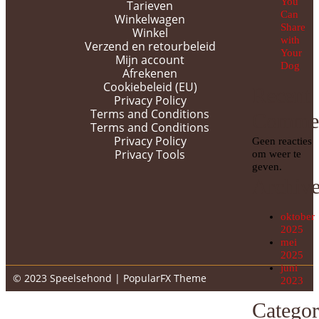
You
Tarieven
Can
Winkelwagen
Share
Winkel
with
Verzend en retourbeleid
Your
Mijn account
Dog
Afrekenen
Cookiebeleid (EU)
Recent
Privacy Policy
Terms and Conditions
Comme
Terms and Conditions
Privacy Policy
Geen reacties
Privacy Tools
om weer te
geven.
Archiv
oktober
2025
mei
2025
juni
© 2023 Speelsehond |
PopularFX Theme
2023
Categor