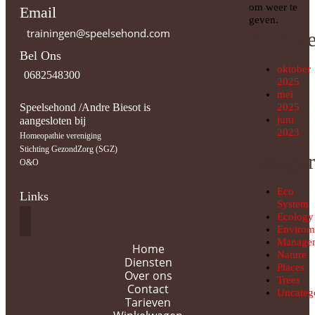
om weer te
Email
geven.
trainingen@speelsehond.com
Archiv
Bel Ons
oktober
0682548300
2025
mei
Speelsehond /Andre Biesot is
2025
juni
aangesloten bij
2023
Homeopathie vereniging
Stichting GezondZorg (SGZ)
Categor
O&O
Eco
Links
System
Ecology
Envirom
Manage
Home
Nature
Diensten
Places
Over ons
Trees
Contact
Uncateg
Tarieven