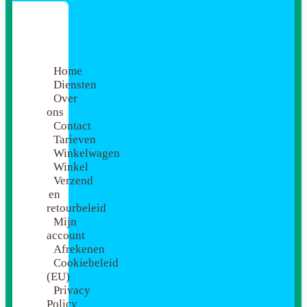
Home
Diensten
Over
ons
Contact
Tarieven
Winkelwagen
Winkel
Verzend
en
retourbeleid
Mijn
account
Afrekenen
Cookiebeleid
(EU)
Privacy
Policy