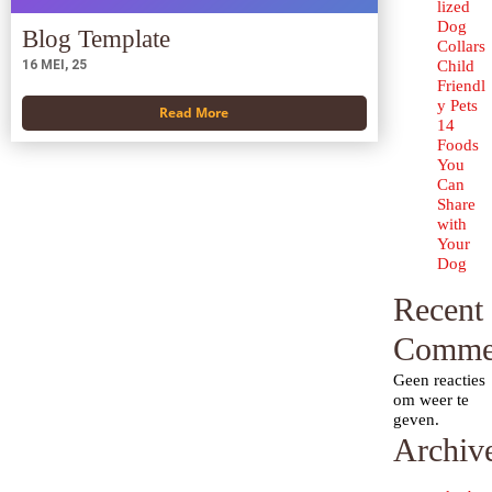
lized
Dog
Blog Template
Collars
16
MEI, 25
Child
Friendl
y Pets
Read More
14
Foods
You
Can
Share
with
Your
Dog
Recent
Comme
Geen reacties
om weer te
geven.
Archiv