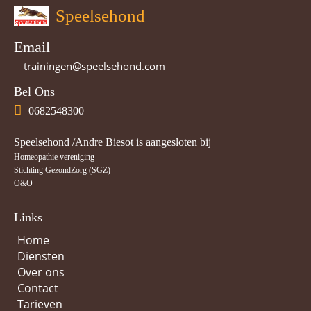
Speelsehond
Email
trainingen@speelsehond.com
Bel Ons
0682548300
Speelsehond /Andre Biesot is aangesloten bij
Homeopathie vereniging
Stichting GezondZorg (SGZ)
O&O
Links
Home
Diensten
Over ons
Contact
Tarieven