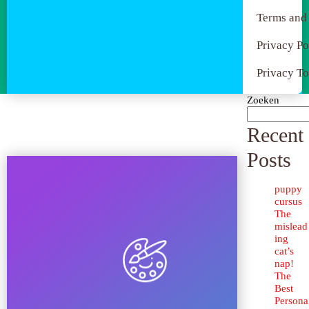
Terms and
Privacy Po
Privacy To
Zoeken
Recent
Posts
puppy
cursus
The
mislead
ing
cat’s
nap!
The
Best
Persona