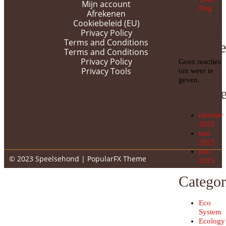
Mijn account
Dog
Afrekenen
Cookiebeleid (EU)
Recent
Privacy Policy
Terms and Conditions
Comme
Terms and Conditions
Privacy Policy
Geen reacties
Privacy Tools
om weer te
geven.
Archiv
oktober
2025
mei
2025
juni
© 2023 Speelsehond |
PopularFX Theme
2023
Categor
Eco
System
Ecology