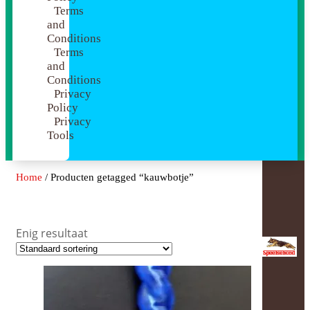
Terms
and
Conditions
Terms
and
Conditions
Privacy
Policy
Privacy
Tools
Home
/ Producten getagged “kauwbotje”
Kauwbotje
Enig resultaat