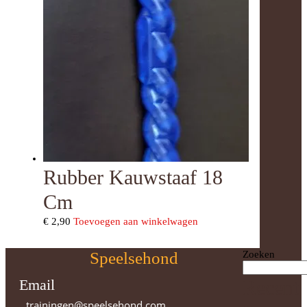
Rubber Kauwstaaf 18
Cm
€
2,90
Toevoegen aan winkelwagen
Speelsehond
Zoeken
Email
Recent
trainingen@speelsehond.com