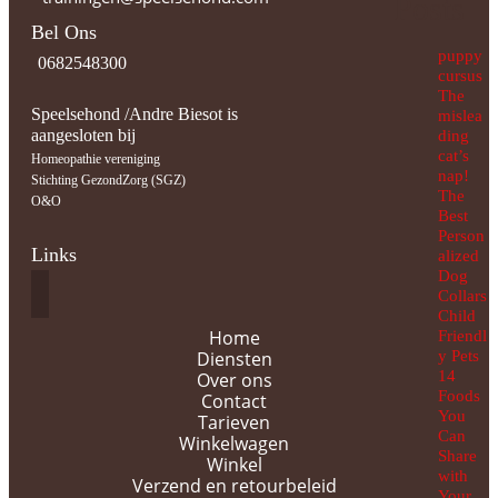
Posts
Bel Ons
puppy
0682548300
cursus
The
Speelsehond /Andre Biesot is
mislea
aangesloten bij
ding
cat’s
Homeopathie vereniging
nap!
Stichting GezondZorg (SGZ)
The
O&O
Best
Person
Links
alized
Dog
Collars
Child
Home
Friendl
Diensten
y Pets
14
Over ons
Foods
Contact
You
Tarieven
Can
Winkelwagen
Share
Winkel
with
Verzend en retourbeleid
Your