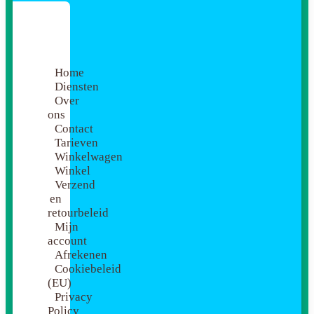
Home
Diensten
Over
ons
Contact
Tarieven
Winkelwagen
Winkel
Verzend
en
retourbeleid
Mijn
account
Afrekenen
Cookiebeleid
(EU)
Privacy
Policy