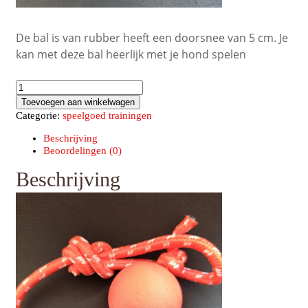
De bal is van rubber heeft een doorsnee van 5 cm. Je
kan met deze bal heerlijk met je hond spelen
Bal
aan
Toevoegen aan winkelwagen
touw
Categorie:
speelgoed trainingen
5
cm
Beschrijving
aantal
Beoordelingen (0)
Beschrijving