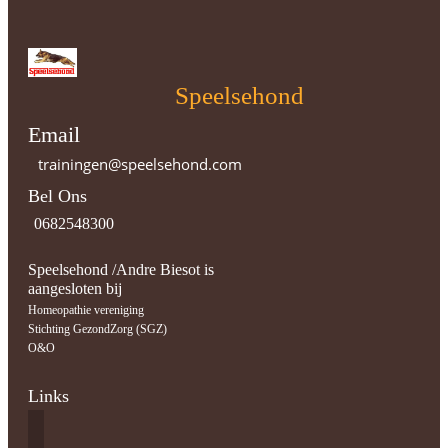
Speelsehond
Email
trainingen@speelsehond.com
Bel Ons
0682548300
Speelsehond /Andre Biesot is
aangesloten bij
Homeopathie vereniging
Stichting GezondZorg (SGZ)
O&O
Links