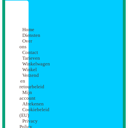
Home
Diensten
Over
ons
Contact
Tarieven
Winkelwagen
Winkel
Verzend
en
retourbeleid
Mijn
account
Afrekenen
Cookiebeleid
(EU)
Privacy
Policy